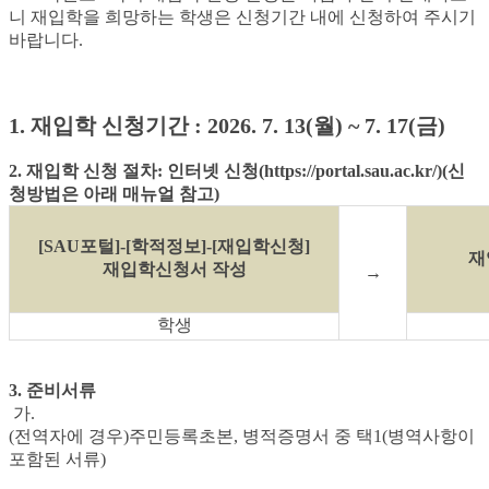
니 재입학을 희망하는 학생은 신청기간 내에 신청하여 주시기
바랍니다.
1. 재입학
신청기간
: 2026. 7. 13(
월
) ~ 7. 17(
금
)
2. 재입학 신청 절차:
인터넷 신청(https://portal.sau.ac.kr/)(신
청방법은 아래 매뉴얼 참고)
[SAU포털]-[학적정보]-[재입학신청]
재
재입학신청서 작성
→
학생
3. 준비서류
가.
(전역자에 경우)주민등록초본, 병적증명서 중 택1(병역사항이
포함된 서류)