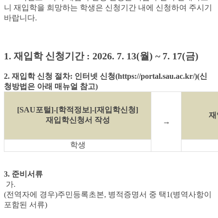
니 재입학을 희망하는 학생은 신청기간 내에 신청하여 주시기
바랍니다.
1. 재입학
신청기간
: 2026. 7. 13(
월
) ~ 7. 17(
금
)
2. 재입학 신청 절차:
인터넷 신청(https://portal.sau.ac.kr/)(신
청방법은 아래 매뉴얼 참고)
[SAU포털]-[학적정보]-[재입학신청]
재
재입학신청서 작성
→
학생
3. 준비서류
가.
(전역자에 경우)주민등록초본, 병적증명서 중 택1(병역사항이
포함된 서류)