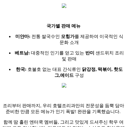
국가별 판매 메뉴
미얀마:
전통 쌀국수인
모힝가
를 제공하여 이국적인 식
문화 소개
베트남:
대중적인 인기를 얻고 있는
반미
샌드위치 조리
및 판매
한국:
호불호 없는 대표 간식류인
닭강정, 떡볶이, 핫도
그,에이드
구성
조리부터 판매까지, 우리 호텔조리과만의 전문성을 듬뿍 담아
준비한 만큼 모든 메뉴가 인기 폭발! 완판을 기록했습니다.
함께 땀 흘린 엔터쿡 멤버들, 그리고 맛있게 드셔주신 학우 여