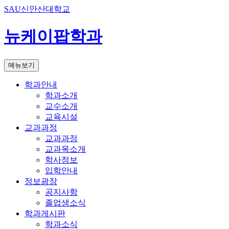
SAU신안산대학교
뉴케이팝학과
메뉴보기
학과안내
학과소개
교수소개
교육시설
교과과정
교과과정
교과목소개
학사정보
입학안내
정보광장
공지사항
졸업생소식
학과게시판
학과소식