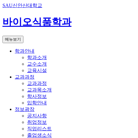
SAU신안산대학교
바이오식품학과
메뉴보기
학과안내
학과소개
교수소개
교육시설
교과과정
교과과정
교과목소개
학사정보
입학안내
정보광장
공지사항
취업정보
직업리스트
졸업생소식