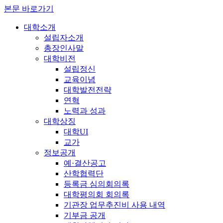
본문 바로가기
대학소개
설립자소개
총장인사말
대학비전
설립정신
교육이념
대학발전전략
연혁
노력과 성과
대학상징
대학UI
교가
정보공개
예·결산공고
산학협력단
등록금 심의회의록
대학평의회 회의록
기관장 업무추진비 사용 내역
기부금 공개