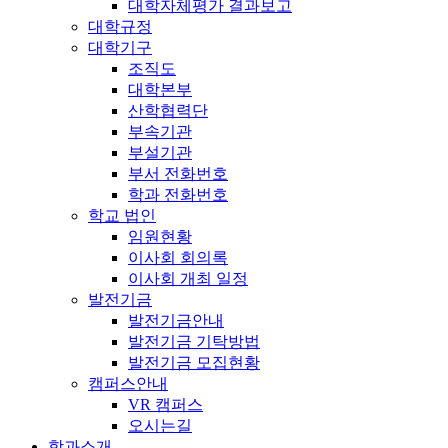
대학자체평가 결과보고
대학규정
대학기구
조직도
대학본부
산학협력단
부속기관
부설기관
부서 전화번호
학과 전화번호
학교 법인
임원현황
이사회 회의록
이사회 개최 일정
발전기금
발전기금안내
발전기금 기탁방법
발전기금 모집현황
캠퍼스안내
VR 캠퍼스
오시는길
학과소개