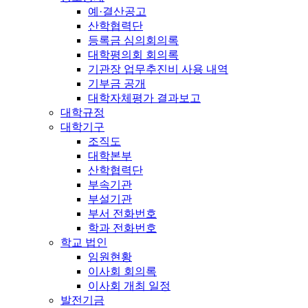
예·결산공고
산학협력단
등록금 심의회의록
대학평의회 회의록
기관장 업무추진비 사용 내역
기부금 공개
대학자체평가 결과보고
대학규정
대학기구
조직도
대학본부
산학협력단
부속기관
부설기관
부서 전화번호
학과 전화번호
학교 법인
임원현황
이사회 회의록
이사회 개최 일정
발전기금