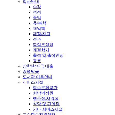
학사안내
수강
성적
졸업
휴/복학
재입학
제적/자퇴
전과
학적부정정
계절학기
출석 및 출석인정
등록
장학/학자금 대출
증명발급
도서관 이용안내
서비스시설
학습문화공간
희망의정원
헬스장/샤워실
식당 및 편의점
기타 서비스시설
교수학습지원센터