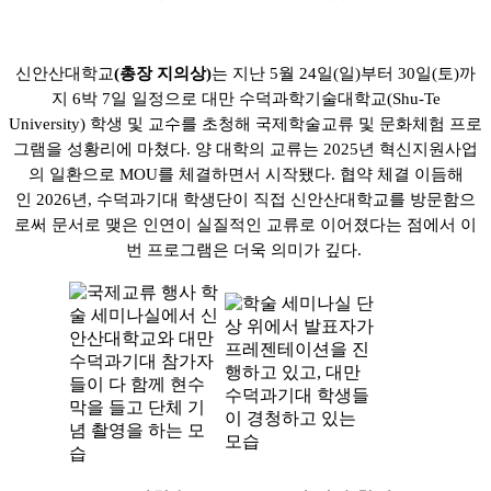
신안산대학교
(
총장 지의상
)
는 지난
5
월
24
일
(
일
)
부터
30
일
(
토
)
까
지
6
박
7
일 일정으로 대만 수덕과학기술대학교
(Shu-Te
University)
학생 및 교수를 초청해 국제학술교류 및 문화체험 프로
그램을 성황리에 마쳤다
.
양 대학의 교류는
2025
년 혁신지원사업
의 일환으로
MOU
를 체결하면서 시작됐다
.
협약 체결 이듬해
인
2026
년
,
수덕과기대 학생단이 직접 신안산대학교를 방문함으
로써 문서로 맺은 인연이 실질적인 교류로 이어졌다는 점에서 이
번 프로그램은 더욱 의미가 깊다
.