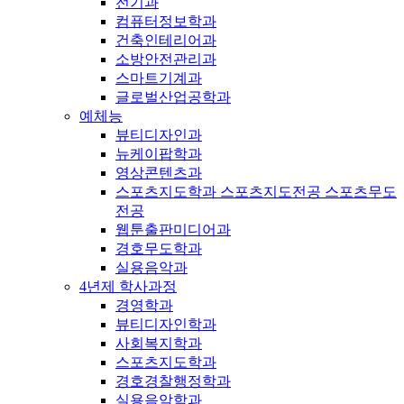
전기과
컴퓨터정보학과
건축인테리어과
소방안전관리과
스마트기계과
글로벌산업공학과
예체능
뷰티디자인과
뉴케이팝학과
영상콘텐츠과
스포츠지도학과 스포츠지도전공 스포츠무도
전공
웹툰출판미디어과
경호무도학과
실용음악과
4년제 학사과정
경영학과
뷰티디자인학과
사회복지학과
스포츠지도학과
경호경찰행정학과
실용음악학과