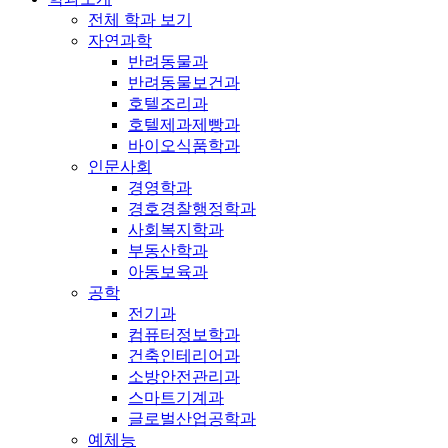
전체 학과 보기
자연과학
반려동물과
반려동물보건과
호텔조리과
호텔제과제빵과
바이오식품학과
인문사회
경영학과
경호경찰행정학과
사회복지학과
부동산학과
아동보육과
공학
전기과
컴퓨터정보학과
건축인테리어과
소방안전관리과
스마트기계과
글로벌산업공학과
예체능