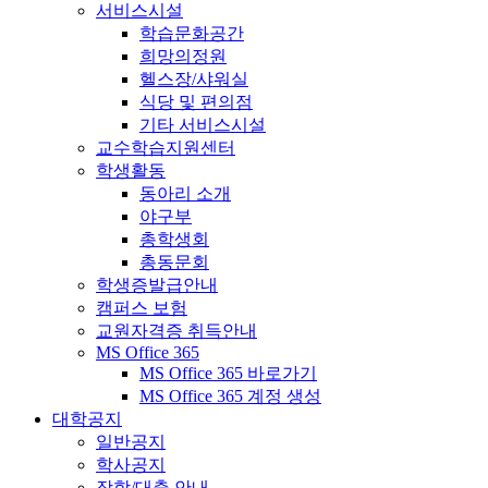
서비스시설
학습문화공간
희망의정원
헬스장/샤워실
식당 및 편의점
기타 서비스시설
교수학습지원센터
학생활동
동아리 소개
야구부
총학생회
총동문회
학생증발급안내
캠퍼스 보험
교원자격증 취득안내
MS Office 365
MS Office 365 바로가기
MS Office 365 계정 생성
대학공지
일반공지
학사공지
장학/대출 안내