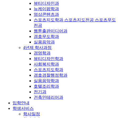
뷰티디자인과
뉴케이팝학과
영상콘텐츠과
스포츠지도학과 스포츠지도전공 스포츠무도
전공
웹툰출판미디어과
경호무도학과
실용음악과
4년제 학사과정
경영학과
뷰티디자인학과
사회복지학과
스포츠지도학과
경호경찰행정학과
실용음악학과
호텔조리학과
전기과
건축인테리어과
입학안내
학생서비스
학사일정