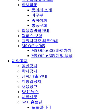
학생활동
동아리 소개
야구부
총학생회
총동문회
학생증발급안내
캠퍼스 보험
교원자격증 취득안내
MS Office 365
MS Office 365 바로가기
MS Office 365 계정 생성
대학공지
일반공지
학사공지
장학/대출 안내
취창업공지
채용공고
SAU 뉴스
대학신문
SAU 홍보관
포토갤러리