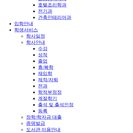
호텔조리학과
전기과
건축인테리어과
입학안내
학생서비스
학사일정
학사안내
수강
성적
졸업
휴/복학
재입학
제적/자퇴
전과
학적부정정
계절학기
출석 및 출석인정
등록
장학/학자금 대출
증명발급
도서관 이용안내