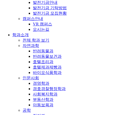
발전기금안내
발전기금 기탁방법
발전기금 모집현황
캠퍼스안내
VR 캠퍼스
오시는길
학과소개
전체 학과 보기
자연과학
반려동물과
반려동물보건과
호텔조리과
호텔제과제빵과
바이오식품학과
인문사회
경영학과
경호경찰행정학과
사회복지학과
부동산학과
아동보육과
공학