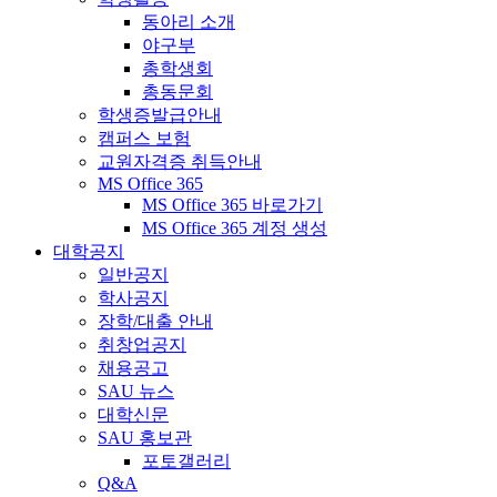
동아리 소개
야구부
총학생회
총동문회
학생증발급안내
캠퍼스 보험
교원자격증 취득안내
MS Office 365
MS Office 365 바로가기
MS Office 365 계정 생성
대학공지
일반공지
학사공지
장학/대출 안내
취창업공지
채용공고
SAU 뉴스
대학신문
SAU 홍보관
포토갤러리
Q&A