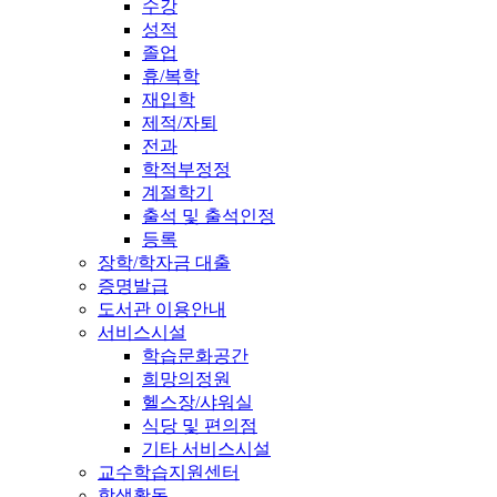
수강
성적
졸업
휴/복학
재입학
제적/자퇴
전과
학적부정정
계절학기
출석 및 출석인정
등록
장학/학자금 대출
증명발급
도서관 이용안내
서비스시설
학습문화공간
희망의정원
헬스장/샤워실
식당 및 편의점
기타 서비스시설
교수학습지원센터
학생활동