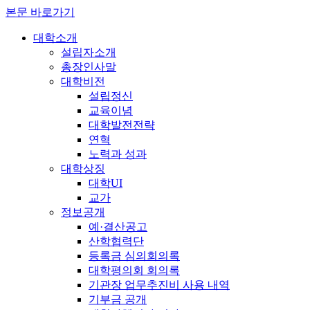
본문 바로가기
대학소개
설립자소개
총장인사말
대학비전
설립정신
교육이념
대학발전전략
연혁
노력과 성과
대학상징
대학UI
교가
정보공개
예·결산공고
산학협력단
등록금 심의회의록
대학평의회 회의록
기관장 업무추진비 사용 내역
기부금 공개