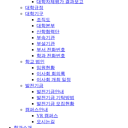
대학자체평가 결과보고
대학규정
대학기구
조직도
대학본부
산학협력단
부속기관
부설기관
부서 전화번호
학과 전화번호
학교 법인
임원현황
이사회 회의록
이사회 개최 일정
발전기금
발전기금안내
발전기금 기탁방법
발전기금 모집현황
캠퍼스안내
VR 캠퍼스
오시는길
학과소개