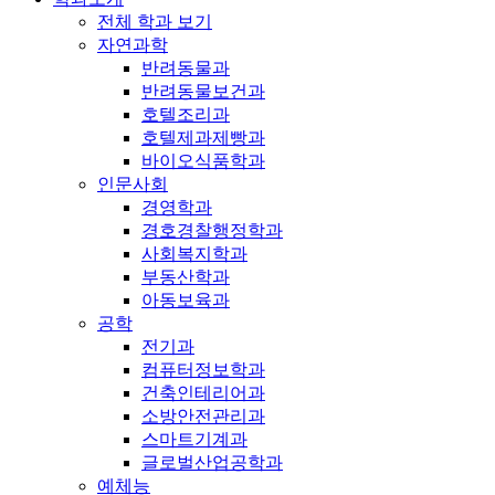
전체 학과 보기
자연과학
반려동물과
반려동물보건과
호텔조리과
호텔제과제빵과
바이오식품학과
인문사회
경영학과
경호경찰행정학과
사회복지학과
부동산학과
아동보육과
공학
전기과
컴퓨터정보학과
건축인테리어과
소방안전관리과
스마트기계과
글로벌산업공학과
예체능