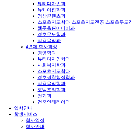
뷰티디자인과
뉴케이팝학과
영상콘텐츠과
스포츠지도학과 스포츠지도전공 스포츠무도
웹툰출판미디어과
경호무도학과
실용음악과
4년제 학사과정
경영학과
뷰티디자인학과
사회복지학과
스포츠지도학과
경호경찰행정학과
실용음악학과
호텔조리학과
전기과
건축인테리어과
입학안내
학생서비스
학사일정
학사안내