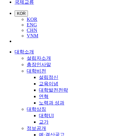
국제교류
KOR
KOR
ENG
CHN
VNM
대학소개
설립자소개
총장인사말
대학비전
설립정신
교육이념
대학발전전략
연혁
노력과 성과
대학상징
대학UI
교가
정보공개
예·결산공고