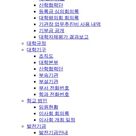
산학협력단
등록금 심의회의록
대학평의회 회의록
기관장 업무추진비 사용 내역
기부금 공개
대학자체평가 결과보고
대학규정
대학기구
조직도
대학본부
산학협력단
부속기관
부설기관
부서 전화번호
학과 전화번호
학교 법인
임원현황
이사회 회의록
이사회 개최 일정
발전기금
발전기금안내