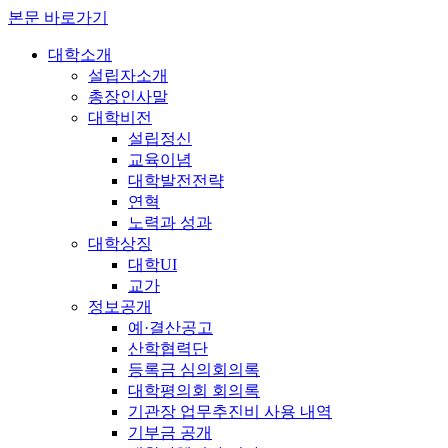
본문 바로가기
대학소개
설립자소개
총장인사말
대학비전
설립정신
교육이념
대학발전전략
연혁
노력과 성과
대학상징
대학UI
교가
정보공개
예·결산공고
산학협력단
등록금 심의회의록
대학평의회 회의록
기관장 업무추진비 사용 내역
기부금 공개