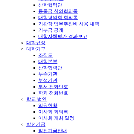
산학협력단
등록금 심의회의록
대학평의회 회의록
기관장 업무추진비 사용 내역
기부금 공개
대학자체평가 결과보고
대학규정
대학기구
조직도
대학본부
산학협력단
부속기관
부설기관
부서 전화번호
학과 전화번호
학교 법인
임원현황
이사회 회의록
이사회 개최 일정
발전기금
발전기금안내