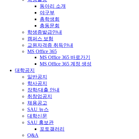
동아리 소개
야구부
총학생회
총동문회
학생증발급안내
캠퍼스 보험
교원자격증 취득안내
MS Office 365
MS Office 365 바로가기
MS Office 365 계정 생성
대학공지
일반공지
학사공지
장학/대출 안내
취창업공지
채용공고
SAU 뉴스
대학신문
SAU 홍보관
포토갤러리
Q&A