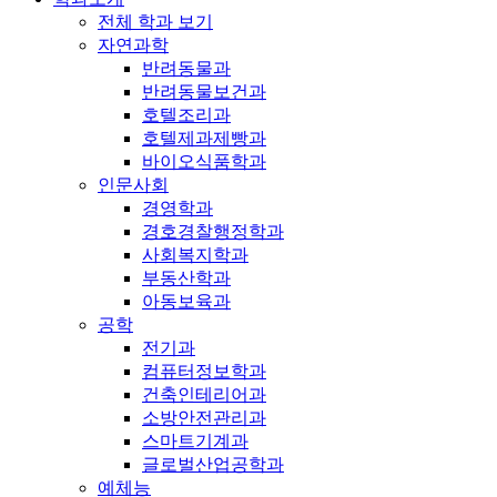
전체 학과 보기
자연과학
반려동물과
반려동물보건과
호텔조리과
호텔제과제빵과
바이오식품학과
인문사회
경영학과
경호경찰행정학과
사회복지학과
부동산학과
아동보육과
공학
전기과
컴퓨터정보학과
건축인테리어과
소방안전관리과
스마트기계과
글로벌산업공학과
예체능