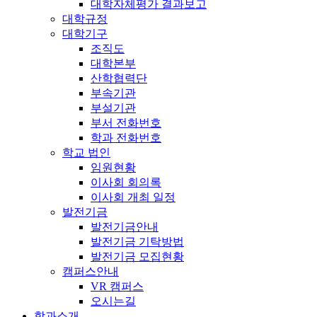
대학자체평가 결과보고
대학규정
대학기구
조직도
대학본부
산학협력단
부속기관
부설기관
부서 전화번호
학과 전화번호
학교 법인
임원현황
이사회 회의록
이사회 개최 일정
발전기금
발전기금안내
발전기금 기탁방법
발전기금 모집현황
캠퍼스안내
VR 캠퍼스
오시는길
학과소개