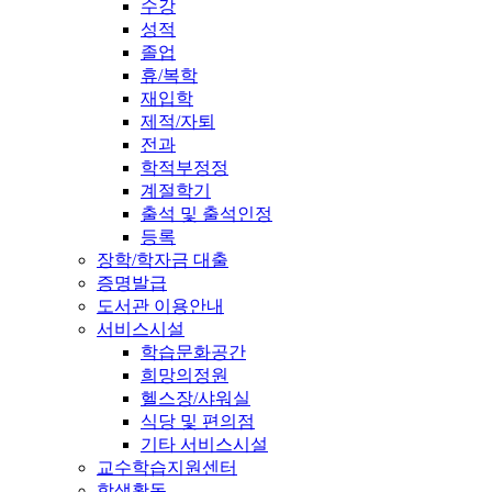
수강
성적
졸업
휴/복학
재입학
제적/자퇴
전과
학적부정정
계절학기
출석 및 출석인정
등록
장학/학자금 대출
증명발급
도서관 이용안내
서비스시설
학습문화공간
희망의정원
헬스장/샤워실
식당 및 편의점
기타 서비스시설
교수학습지원센터
학생활동