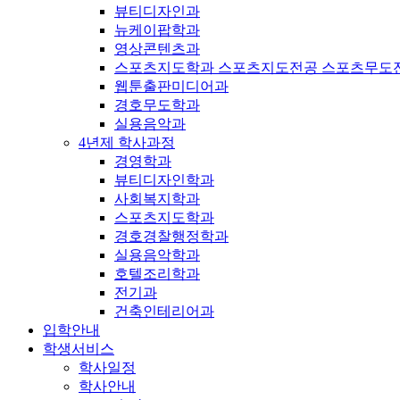
뷰티디자인과
뉴케이팝학과
영상콘텐츠과
스포츠지도학과 스포츠지도전공 스포츠무도
웹툰출판미디어과
경호무도학과
실용음악과
4년제 학사과정
경영학과
뷰티디자인학과
사회복지학과
스포츠지도학과
경호경찰행정학과
실용음악학과
호텔조리학과
전기과
건축인테리어과
입학안내
학생서비스
학사일정
학사안내