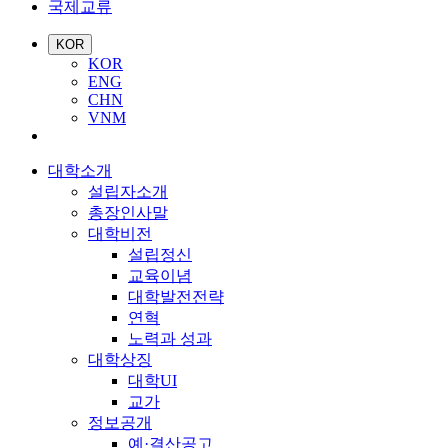
국제교류
KOR
KOR
ENG
CHN
VNM
대학소개
설립자소개
총장인사말
대학비전
설립정신
교육이념
대학발전전략
연혁
노력과 성과
대학상징
대학UI
교가
정보공개
예·결산공고