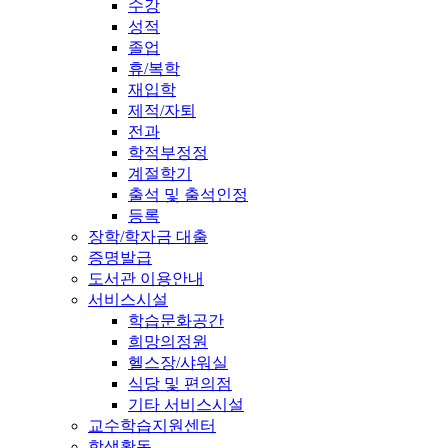
수강
성적
졸업
휴/복학
재입학
제적/자퇴
전과
학적부정정
계절학기
출석 및 출석인정
등록
장학/학자금 대출
증명발급
도서관 이용안내
서비스시설
학습문화공간
희망의정원
헬스장/샤워실
식당 및 편의점
기타 서비스시설
교수학습지원센터
학생활동