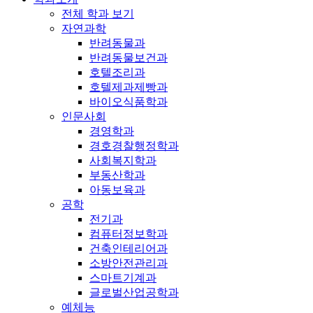
전체 학과 보기
자연과학
반려동물과
반려동물보건과
호텔조리과
호텔제과제빵과
바이오식품학과
인문사회
경영학과
경호경찰행정학과
사회복지학과
부동산학과
아동보육과
공학
전기과
컴퓨터정보학과
건축인테리어과
소방안전관리과
스마트기계과
글로벌산업공학과
예체능