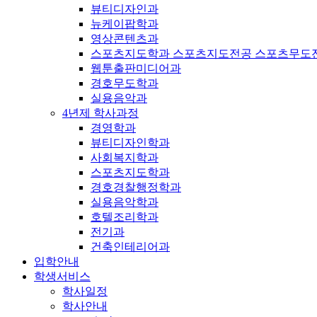
뷰티디자인과
뉴케이팝학과
영상콘텐츠과
스포츠지도학과 스포츠지도전공 스포츠무도
웹툰출판미디어과
경호무도학과
실용음악과
4년제 학사과정
경영학과
뷰티디자인학과
사회복지학과
스포츠지도학과
경호경찰행정학과
실용음악학과
호텔조리학과
전기과
건축인테리어과
입학안내
학생서비스
학사일정
학사안내