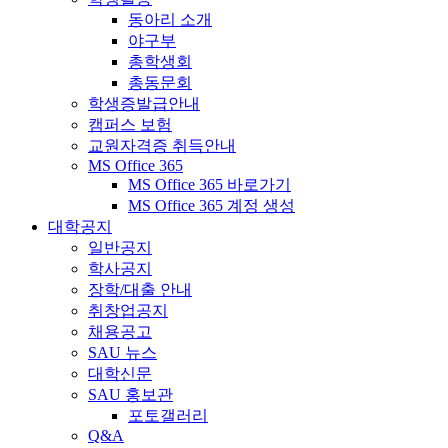
동아리 소개
야구부
총학생회
총동문회
학생증발급안내
캠퍼스 보험
교원자격증 취득안내
MS Office 365
MS Office 365 바로가기
MS Office 365 계정 생성
대학공지
일반공지
학사공지
장학/대출 안내
취창업공지
채용공고
SAU 뉴스
대학신문
SAU 홍보관
포토갤러리
Q&A