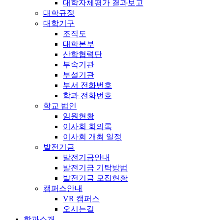
대학자체평가 결과보고
대학규정
대학기구
조직도
대학본부
산학협력단
부속기관
부설기관
부서 전화번호
학과 전화번호
학교 법인
임원현황
이사회 회의록
이사회 개최 일정
발전기금
발전기금안내
발전기금 기탁방법
발전기금 모집현황
캠퍼스안내
VR 캠퍼스
오시는길
학과소개