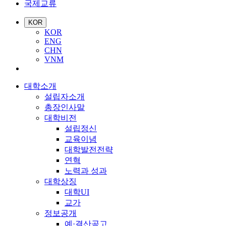
국제교류
KOR
KOR
ENG
CHN
VNM
대학소개
설립자소개
총장인사말
대학비전
설립정신
교육이념
대학발전전략
연혁
노력과 성과
대학상징
대학UI
교가
정보공개
예·결산공고