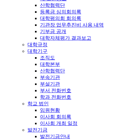
산학협력단
등록금 심의회의록
대학평의회 회의록
기관장 업무추진비 사용 내역
기부금 공개
대학자체평가 결과보고
대학규정
대학기구
조직도
대학본부
산학협력단
부속기관
부설기관
부서 전화번호
학과 전화번호
학교 법인
임원현황
이사회 회의록
이사회 개최 일정
발전기금
발전기금안내