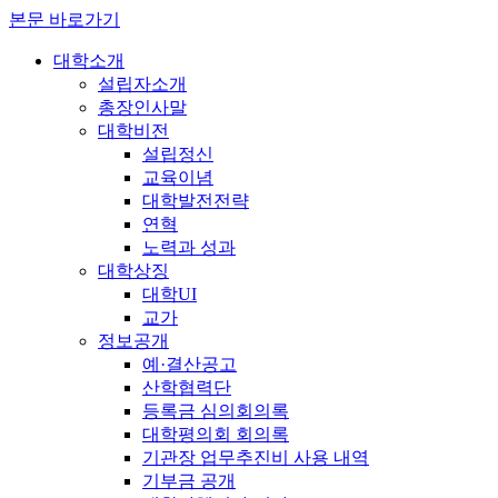
본문 바로가기
대학소개
설립자소개
총장인사말
대학비전
설립정신
교육이념
대학발전전략
연혁
노력과 성과
대학상징
대학UI
교가
정보공개
예·결산공고
산학협력단
등록금 심의회의록
대학평의회 회의록
기관장 업무추진비 사용 내역
기부금 공개