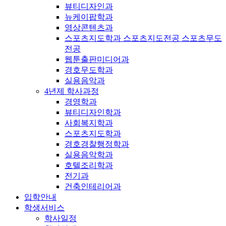
뷰티디자인과
뉴케이팝학과
영상콘텐츠과
스포츠지도학과 스포츠지도전공 스포츠무도
전공
웹툰출판미디어과
경호무도학과
실용음악과
4년제 학사과정
경영학과
뷰티디자인학과
사회복지학과
스포츠지도학과
경호경찰행정학과
실용음악학과
호텔조리학과
전기과
건축인테리어과
입학안내
학생서비스
학사일정