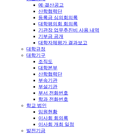
예·결산공고
산학협력단
등록금 심의회의록
대학평의회 회의록
기관장 업무추진비 사용 내역
기부금 공개
대학자체평가 결과보고
대학규정
대학기구
조직도
대학본부
산학협력단
부속기관
부설기관
부서 전화번호
학과 전화번호
학교 법인
임원현황
이사회 회의록
이사회 개최 일정
발전기금