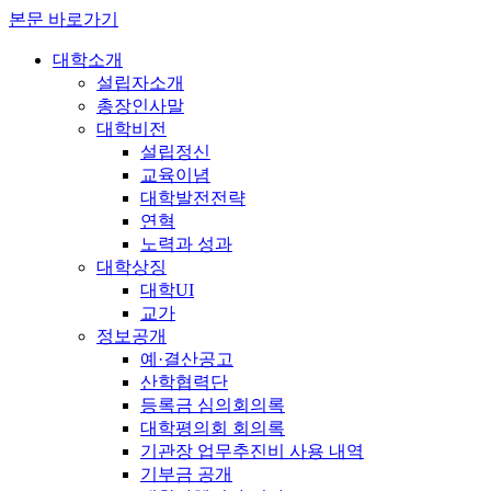
본문 바로가기
대학소개
설립자소개
총장인사말
대학비전
설립정신
교육이념
대학발전전략
연혁
노력과 성과
대학상징
대학UI
교가
정보공개
예·결산공고
산학협력단
등록금 심의회의록
대학평의회 회의록
기관장 업무추진비 사용 내역
기부금 공개