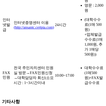
원
영문 : 2,000
원
(대학수수
인터
인터넷증명센터 이용
료(1매 500
넷발
24시간
(http://ansantc.certpia.com)
원)
급
+업체발급
수수료(1매
1,000원, 추
가 1매당
500원))
전국 주민자치센터 민원
대학수수료
FAX
실 방문→FAX민원신청
(1매500
10:00~17:00
민원
→대학담당자 회신(소요
원)+FAX발
시간 : 1~3시간이내
급수수료
기타사항