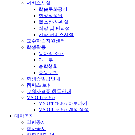
서비스시설
학습문화공간
희망의정원
헬스장/샤워실
식당 및 편의점
기타 서비스시설
교수학습지원센터
학생활동
동아리 소개
야구부
총학생회
총동문회
학생증발급안내
캠퍼스 보험
교원자격증 취득안내
MS Office 365
MS Office 365 바로가기
MS Office 365 계정 생성
대학공지
일반공지
학사공지
장학/대출 안내