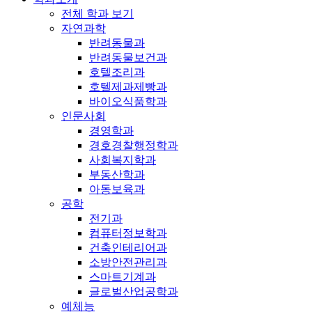
전체 학과 보기
자연과학
반려동물과
반려동물보건과
호텔조리과
호텔제과제빵과
바이오식품학과
인문사회
경영학과
경호경찰행정학과
사회복지학과
부동산학과
아동보육과
공학
전기과
컴퓨터정보학과
건축인테리어과
소방안전관리과
스마트기계과
글로벌산업공학과
예체능