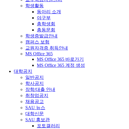
학생활동
동아리 소개
야구부
총학생회
총동문회
학생증발급안내
캠퍼스 보험
교원자격증 취득안내
MS Office 365
MS Office 365 바로가기
MS Office 365 계정 생성
대학공지
일반공지
학사공지
장학/대출 안내
취창업공지
채용공고
SAU 뉴스
대학신문
SAU 홍보관
포토갤러리