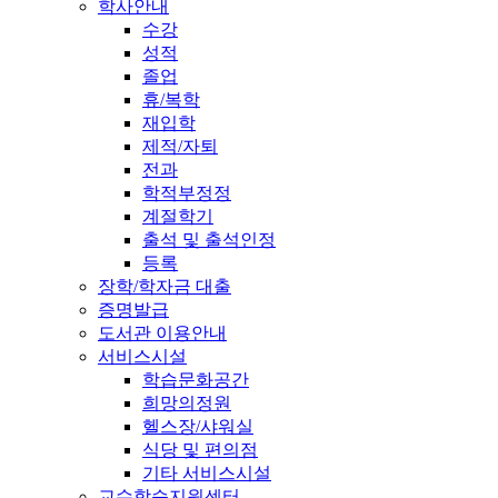
학사안내
수강
성적
졸업
휴/복학
재입학
제적/자퇴
전과
학적부정정
계절학기
출석 및 출석인정
등록
장학/학자금 대출
증명발급
도서관 이용안내
서비스시설
학습문화공간
희망의정원
헬스장/샤워실
식당 및 편의점
기타 서비스시설
교수학습지원센터