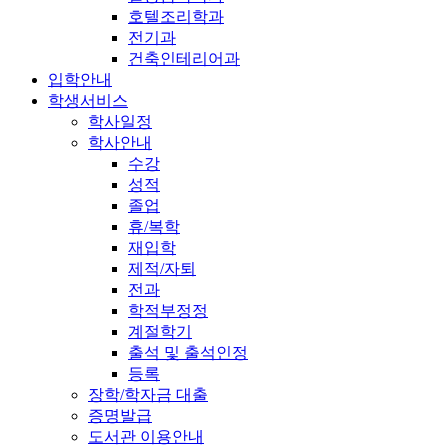
호텔조리학과
전기과
건축인테리어과
입학안내
학생서비스
학사일정
학사안내
수강
성적
졸업
휴/복학
재입학
제적/자퇴
전과
학적부정정
계절학기
출석 및 출석인정
등록
장학/학자금 대출
증명발급
도서관 이용안내