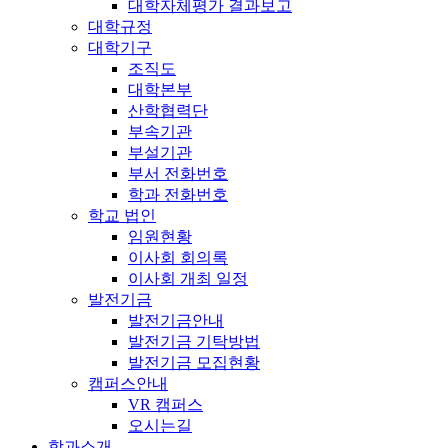
대학자체평가 결과보고
대학규정
대학기구
조직도
대학본부
산학협력단
부속기관
부설기관
부서 전화번호
학과 전화번호
학교 법인
임원현황
이사회 회의록
이사회 개최 일정
발전기금
발전기금안내
발전기금 기탁방법
발전기금 모집현황
캠퍼스안내
VR 캠퍼스
오시는길
학과소개