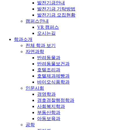
발전기금안내
발전기금 기탁방법
발전기금 모집현황
캠퍼스안내
VR 캠퍼스
오시는길
학과소개
전체 학과 보기
자연과학
반려동물과
반려동물보건과
호텔조리과
호텔제과제빵과
바이오식품학과
인문사회
경영학과
경호경찰행정학과
사회복지학과
부동산학과
아동보육과
공학