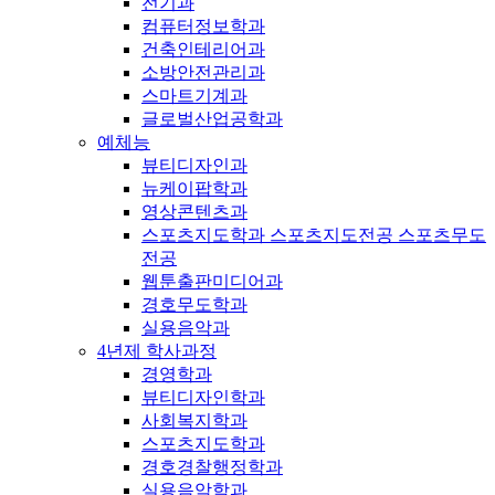
전기과
컴퓨터정보학과
건축인테리어과
소방안전관리과
스마트기계과
글로벌산업공학과
예체능
뷰티디자인과
뉴케이팝학과
영상콘텐츠과
스포츠지도학과 스포츠지도전공 스포츠무도
전공
웹툰출판미디어과
경호무도학과
실용음악과
4년제 학사과정
경영학과
뷰티디자인학과
사회복지학과
스포츠지도학과
경호경찰행정학과
실용음악학과