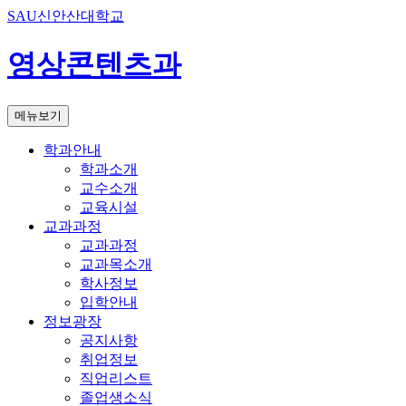
SAU신안산대학교
영상콘텐츠과
메뉴보기
학과안내
학과소개
교수소개
교육시설
교과과정
교과과정
교과목소개
학사정보
입학안내
정보광장
공지사항
취업정보
직업리스트
졸업생소식