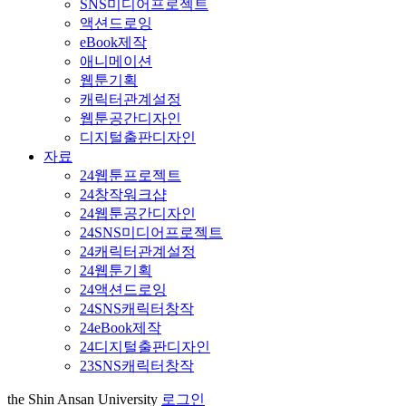
SNS미디어프로젝트
액션드로잉
eBook제작
애니메이션
웹툰기획
캐릭터관계설정
웹툰공간디자인
디지털출판디자인
자료
24웹툰프로젝트
24창작워크샵
24웹툰공간디자인
24SNS미디어프로젝트
24캐릭터관계설정
24웹툰기획
24액션드로잉
24SNS캐릭터창작
24eBook제작
24디지털출판디자인
23SNS캐릭터창작
the Shin Ansan University
로그인