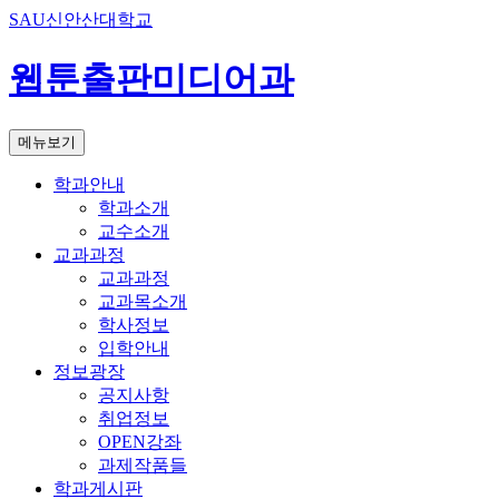
SAU신안산대학교
웹툰출판미디어과
메뉴보기
학과안내
학과소개
교수소개
교과과정
교과과정
교과목소개
학사정보
입학안내
정보광장
공지사항
취업정보
OPEN강좌
과제작품들
학과게시판