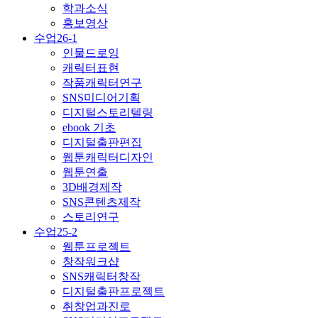
학과소식
홍보영상
수업26-1
인물드로잉
캐릭터표현
작품캐릭터연구
SNS미디어기획
디지털스토리텔링
ebook 기초
디지털출판편집
웹툰캐릭터디자인
웹툰연출
3D배경제작
SNS콘텐츠제작
스토리연구
수업25-2
웹툰프로젝트
창작워크샵
SNS캐릭터창작
디지털출판프로젝트
취창업과진로