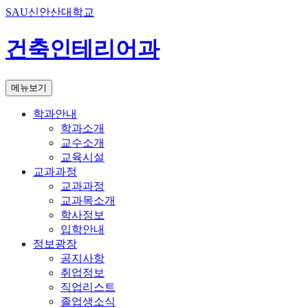
SAU신안산대학교
건축인테리어과
메뉴보기
학과안내
학과소개
교수소개
교육시설
교과과정
교과과정
교과목소개
학사정보
입학안내
정보광장
공지사항
취업정보
직업리스트
졸업생소식