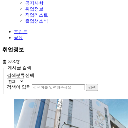
공지사항
취업정보
직업리스트
졸업생소식
프린트
공유
취업정보
총
253개
게시글 검색
검색분류선택
검색어 입력
검색