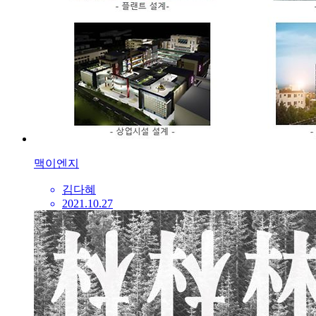
맥이엔지
김다혜
2021.10.27