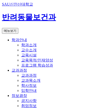
SAU신안산대학교
반려동물보건과
메뉴보기
학과안내
학과소개
교수소개
교육시설
교육목적/인재양성
프로그램 학습성과
교과과정
교과과정
교과목소개
학사정보
입학안내
정보광장
공지사항
취업정보