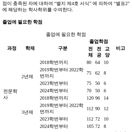
점이 충족된 자에 대하여 “별지 제4호 서식” 에 의하여 “별표2”
에 해당하는 학사학위를 수여한다.
졸업에 필요한 학점
졸업에 필요한 학점
졸업학점
과정
학제
구분
비고
전
전
교
체
공
양
2018학번까지
80
64
10
2019학번부터 2022학
75
62
8
번까지
2년제
2023학번부터
75
50
6
2024학번부터
70
50
6
전문학
사
2018학번까지
120
96
14
2019학번부터 2022학
112
90
12
번까지
3년제
2023학번부터
112
72
10
2024학번부터
105
72
8