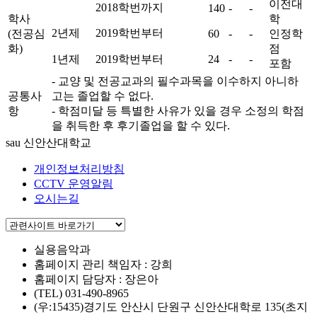
이전대
2018학번까지
140
-
-
학사
학
2년제
2019학번부터
(전공심
60
-
-
인정학
화)
점
1년제
2019학번부터
24
-
-
포함
- 교양 및 전공교과의 필수과목을 이수하지 아니하
공통사
고는 졸업할 수 없다.
항
- 학점미달 등 특별한 사유가 있을 경우 소정의 학점
을 취득한 후 후기졸업을 할 수 있다.
sau 신안산대학교
개인정보처리방침
CCTV 운영알림
오시는길
실용음악과
홈페이지 관리 책임자 : 강희
홈페이지 담당자 : 장은아
(TEL) 031-490-8965
(우:15435)경기도 안산시 단원구 신안산대학로 135(초지