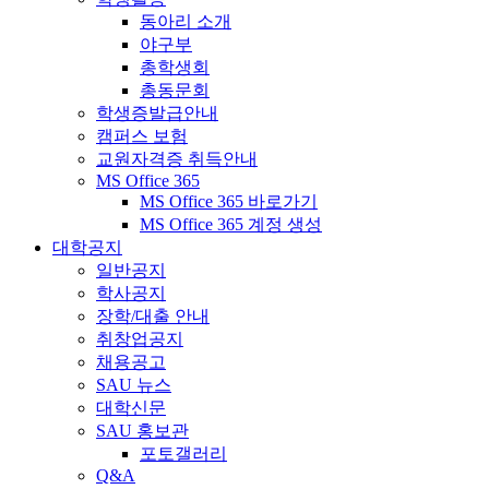
동아리 소개
야구부
총학생회
총동문회
학생증발급안내
캠퍼스 보험
교원자격증 취득안내
MS Office 365
MS Office 365 바로가기
MS Office 365 계정 생성
대학공지
일반공지
학사공지
장학/대출 안내
취창업공지
채용공고
SAU 뉴스
대학신문
SAU 홍보관
포토갤러리
Q&A