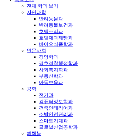
전체 학과 보기
자연과학
반려동물과
반려동물보건과
호텔조리과
호텔제과제빵과
바이오식품학과
인문사회
경영학과
경호경찰행정학과
사회복지학과
부동산학과
아동보육과
공학
전기과
컴퓨터정보학과
건축인테리어과
소방안전관리과
스마트기계과
글로벌산업공학과
예체능