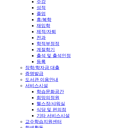
수강
성적
졸업
휴/복학
재입학
제적/자퇴
전과
학적부정정
계절학기
출석 및 출석인정
등록
장학/학자금 대출
증명발급
도서관 이용안내
서비스시설
학습문화공간
희망의정원
헬스장/샤워실
식당 및 편의점
기타 서비스시설
교수학습지원센터
학생활동