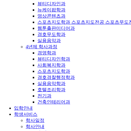
뷰티디자인과
뉴케이팝학과
영상콘텐츠과
스포츠지도학과 스포츠지도전공 스포츠무도
웹툰출판미디어과
경호무도학과
실용음악과
4년제 학사과정
경영학과
뷰티디자인학과
사회복지학과
스포츠지도학과
경호경찰행정학과
실용음악학과
호텔조리학과
전기과
건축인테리어과
입학안내
학생서비스
학사일정
학사안내