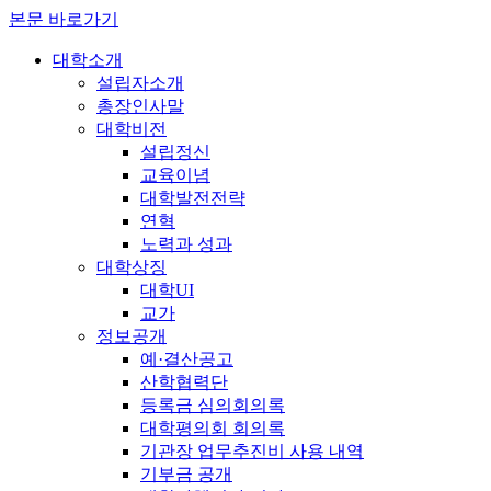
본문 바로가기
대학소개
설립자소개
총장인사말
대학비전
설립정신
교육이념
대학발전전략
연혁
노력과 성과
대학상징
대학UI
교가
정보공개
예·결산공고
산학협력단
등록금 심의회의록
대학평의회 회의록
기관장 업무추진비 사용 내역
기부금 공개