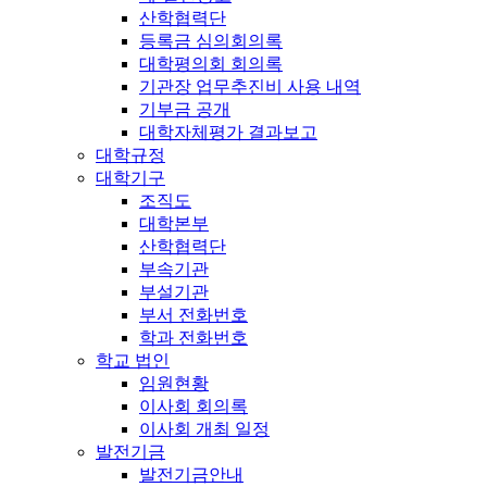
산학협력단
등록금 심의회의록
대학평의회 회의록
기관장 업무추진비 사용 내역
기부금 공개
대학자체평가 결과보고
대학규정
대학기구
조직도
대학본부
산학협력단
부속기관
부설기관
부서 전화번호
학과 전화번호
학교 법인
임원현황
이사회 회의록
이사회 개최 일정
발전기금
발전기금안내