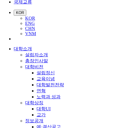
국제교류
KOR
KOR
ENG
CHN
VNM
대학소개
설립자소개
총장인사말
대학비전
설립정신
교육이념
대학발전전략
연혁
노력과 성과
대학상징
대학UI
교가
정보공개
예·결산공고