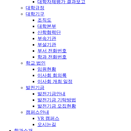
대학자체평가 결과보고
대학규정
대학기구
조직도
대학본부
산학협력단
부속기관
부설기관
부서 전화번호
학과 전화번호
학교 법인
임원현황
이사회 회의록
이사회 개최 일정
발전기금
발전기금안내
발전기금 기탁방법
발전기금 모집현황
캠퍼스안내
VR 캠퍼스
오시는길
학과소개