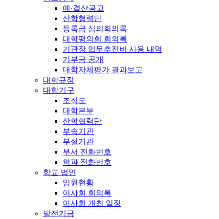
예·결산공고
산학협력단
등록금 심의회의록
대학평의회 회의록
기관장 업무추진비 사용 내역
기부금 공개
대학자체평가 결과보고
대학규정
대학기구
조직도
대학본부
산학협력단
부속기관
부설기관
부서 전화번호
학과 전화번호
학교 법인
임원현황
이사회 회의록
이사회 개최 일정
발전기금