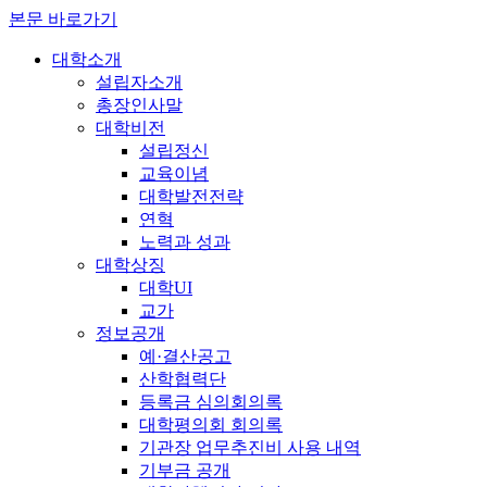
본문 바로가기
대학소개
설립자소개
총장인사말
대학비전
설립정신
교육이념
대학발전전략
연혁
노력과 성과
대학상징
대학UI
교가
정보공개
예·결산공고
산학협력단
등록금 심의회의록
대학평의회 회의록
기관장 업무추진비 사용 내역
기부금 공개