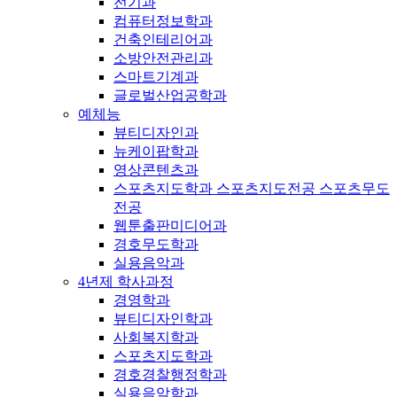
전기과
컴퓨터정보학과
건축인테리어과
소방안전관리과
스마트기계과
글로벌산업공학과
예체능
뷰티디자인과
뉴케이팝학과
영상콘텐츠과
스포츠지도학과 스포츠지도전공 스포츠무도
전공
웹툰출판미디어과
경호무도학과
실용음악과
4년제 학사과정
경영학과
뷰티디자인학과
사회복지학과
스포츠지도학과
경호경찰행정학과
실용음악학과