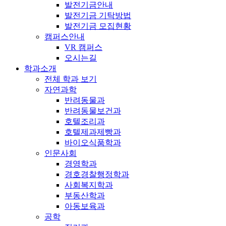
발전기금안내
발전기금 기탁방법
발전기금 모집현황
캠퍼스안내
VR 캠퍼스
오시는길
학과소개
전체 학과 보기
자연과학
반려동물과
반려동물보건과
호텔조리과
호텔제과제빵과
바이오식품학과
인문사회
경영학과
경호경찰행정학과
사회복지학과
부동산학과
아동보육과
공학