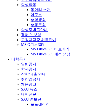
학생활동
동아리 소개
야구부
총학생회
총동문회
학생증발급안내
캠퍼스 보험
교원자격증 취득안내
MS Office 365
MS Office 365 바로가기
MS Office 365 계정 생성
대학공지
일반공지
학사공지
장학/대출 안내
취창업공지
채용공고
SAU 뉴스
대학신문
SAU 홍보관
포토갤러리