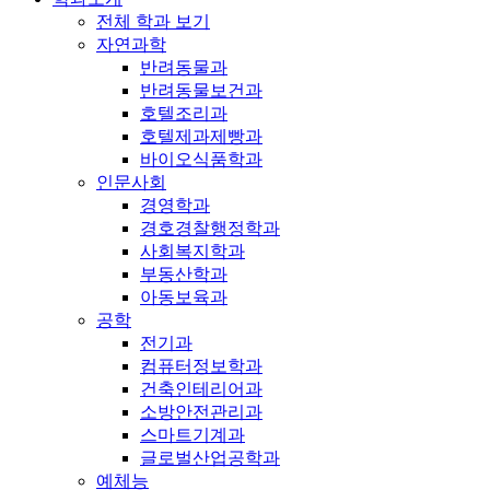
전체 학과 보기
자연과학
반려동물과
반려동물보건과
호텔조리과
호텔제과제빵과
바이오식품학과
인문사회
경영학과
경호경찰행정학과
사회복지학과
부동산학과
아동보육과
공학
전기과
컴퓨터정보학과
건축인테리어과
소방안전관리과
스마트기계과
글로벌산업공학과
예체능