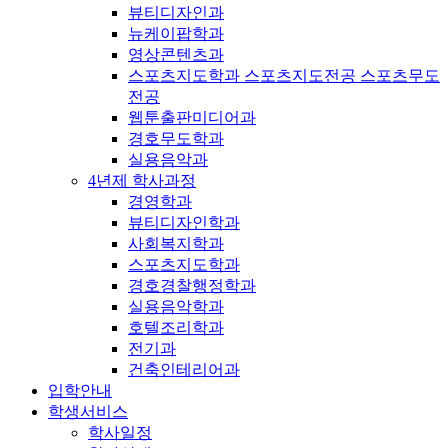
뷰티디자인과
뉴케이팝학과
영상콘텐츠과
스포츠지도학과 스포츠지도전공 스포츠무도
전공
웹툰출판미디어과
경호무도학과
실용음악과
4년제 학사과정
경영학과
뷰티디자인학과
사회복지학과
스포츠지도학과
경호경찰행정학과
실용음악학과
호텔조리학과
전기과
건축인테리어과
입학안내
학생서비스
학사일정