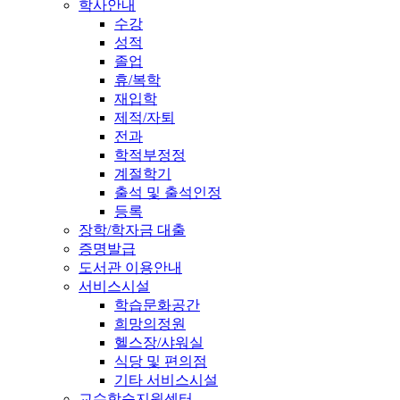
학사안내
수강
성적
졸업
휴/복학
재입학
제적/자퇴
전과
학적부정정
계절학기
출석 및 출석인정
등록
장학/학자금 대출
증명발급
도서관 이용안내
서비스시설
학습문화공간
희망의정원
헬스장/샤워실
식당 및 편의점
기타 서비스시설
교수학습지원센터