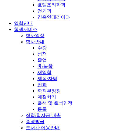
호텔조리학과
전기과
건축인테리어과
입학안내
학생서비스
학사일정
학사안내
수강
성적
졸업
휴/복학
재입학
제적/자퇴
전과
학적부정정
계절학기
출석 및 출석인정
등록
장학/학자금 대출
증명발급
도서관 이용안내