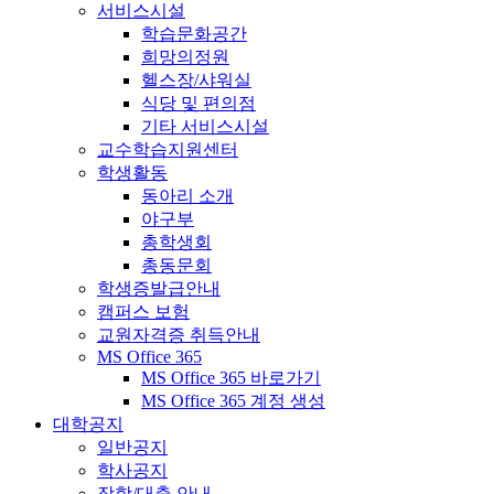
서비스시설
학습문화공간
희망의정원
헬스장/샤워실
식당 및 편의점
기타 서비스시설
교수학습지원센터
학생활동
동아리 소개
야구부
총학생회
총동문회
학생증발급안내
캠퍼스 보험
교원자격증 취득안내
MS Office 365
MS Office 365 바로가기
MS Office 365 계정 생성
대학공지
일반공지
학사공지
장학/대출 안내