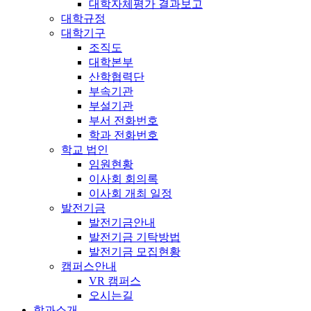
대학자체평가 결과보고
대학규정
대학기구
조직도
대학본부
산학협력단
부속기관
부설기관
부서 전화번호
학과 전화번호
학교 법인
임원현황
이사회 회의록
이사회 개최 일정
발전기금
발전기금안내
발전기금 기탁방법
발전기금 모집현황
캠퍼스안내
VR 캠퍼스
오시는길
학과소개