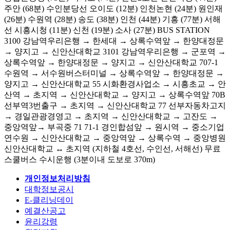
주안 (68분) 수인분당선 오이도 (12분) 인천논현 (24분) 원인재
(26분) 수원역 (28분) 송도 (38분) 인천 (44분) 기흥 (77분) 서해
선 시흥시청 (11분) 신천 (19분) 소사 (27분) BUS STATION
3100 강남역우리은행 → 한세대 → 상록수역앞 → 한양대정문
→ 양지고 → 신안산대학교 3101 강남역우리은행 → 군포역 →
상록수역앞 → 한양대정문 → 양지고 → 신안산대학교 707-1
수원역 → 서수원버스터미널 → 상록수역앞 → 한양대정문 →
양지고 → 신안산대학교 55 시화환경사업소 → 시흥초교 → 안
산역 → 초지역 → 신안산대학교 → 양지고 → 상록수역앞 70B
선부역3번출구 → 초지역 → 신안산대학교 77 선부자동차고지
→ 경일관광경영고 → 초지역 → 신안산대학교 → 고잔도 →
중앙역앞→ 부곡중 71 71-1 경인합섬앞 → 원시역 → 중소기업
연수원 → 신안산대학교 → 중앙역앞 → 상록수역 → 중앙병원
신안산대학교 ↔ 초지역 (지하철 4호선, 수인선, 서해선) 무료
스쿨버스 수시운행 (3분이내 도보로 370m)
개인정보처리방침
대학정보공시
E-클리닝데이
예결산공고
윤리강령