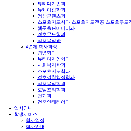
뷰티디자인과
뉴케이팝학과
영상콘텐츠과
스포츠지도학과 스포츠지도전공 스포츠무도
웹툰출판미디어과
경호무도학과
실용음악과
4년제 학사과정
경영학과
뷰티디자인학과
사회복지학과
스포츠지도학과
경호경찰행정학과
실용음악학과
호텔조리학과
전기과
건축인테리어과
입학안내
학생서비스
학사일정
학사안내