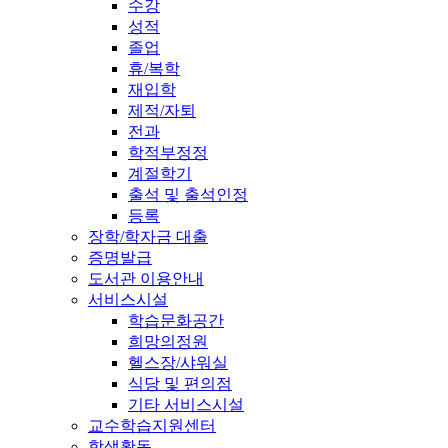
수강
성적
졸업
휴/복학
재입학
제적/자퇴
전과
학적부정정
계절학기
출석 및 출석인정
등록
장학/학자금 대출
증명발급
도서관 이용안내
서비스시설
학습문화공간
희망의정원
헬스장/샤워실
식당 및 편의점
기타 서비스시설
교수학습지원센터
학생활동