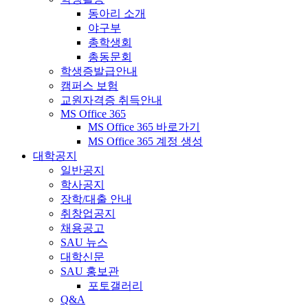
동아리 소개
야구부
총학생회
총동문회
학생증발급안내
캠퍼스 보험
교원자격증 취득안내
MS Office 365
MS Office 365 바로가기
MS Office 365 계정 생성
대학공지
일반공지
학사공지
장학/대출 안내
취창업공지
채용공고
SAU 뉴스
대학신문
SAU 홍보관
포토갤러리
Q&A