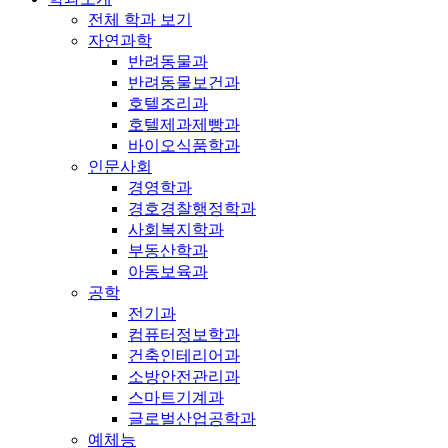
전체 학과 보기
자연과학
반려동물과
반려동물보건과
호텔조리과
호텔제과제빵과
바이오식품학과
인문사회
경영학과
경호경찰행정학과
사회복지학과
부동산학과
아동보육과
공학
전기과
컴퓨터정보학과
건축인테리어과
소방안전관리과
스마트기계과
글로벌산업공학과
예체능