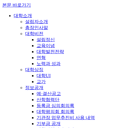
본문 바로가기
대학소개
설립자소개
총장인사말
대학비전
설립정신
교육이념
대학발전전략
연혁
노력과 성과
대학상징
대학UI
교가
정보공개
예·결산공고
산학협력단
등록금 심의회의록
대학평의회 회의록
기관장 업무추진비 사용 내역
기부금 공개