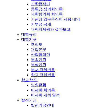
산학협력단
등록금 심의회의록
대학평의회 회의록
기관장 업무추진비 사용 내역
기부금 공개
대학자체평가 결과보고
대학규정
대학기구
조직도
대학본부
산학협력단
부속기관
부설기관
부서 전화번호
학과 전화번호
학교 법인
임원현황
이사회 회의록
이사회 개최 일정
발전기금
발전기금안내