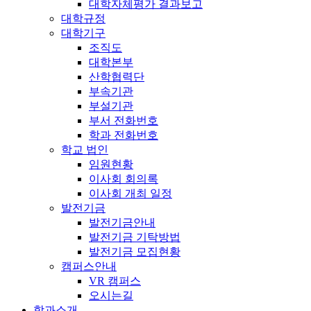
대학자체평가 결과보고
대학규정
대학기구
조직도
대학본부
산학협력단
부속기관
부설기관
부서 전화번호
학과 전화번호
학교 법인
임원현황
이사회 회의록
이사회 개최 일정
발전기금
발전기금안내
발전기금 기탁방법
발전기금 모집현황
캠퍼스안내
VR 캠퍼스
오시는길
학과소개